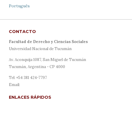
Português
CONTACTO
Facultad de Derecho y Ciencias Sociales
Universidad Nacional de Tucumán
Av. Aconquija 1087, San Miguel de Tucumán
Tucumán, Argentina - CP 4000
Tel: +54 381 424-7797
Email:
revista@derecho.unt.edu.ar
ENLACES RÁPIDOS
Acerca de
Envíos
Para autores/as