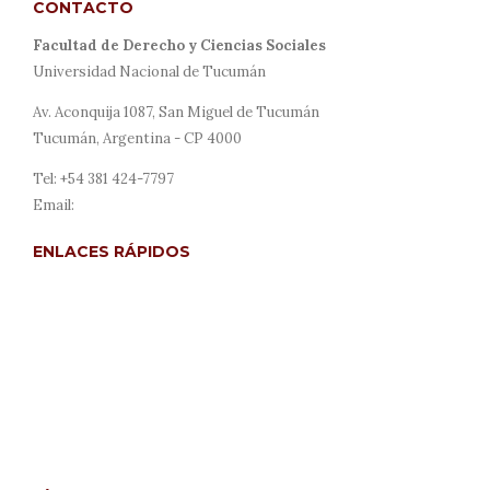
CONTACTO
Facultad de Derecho y Ciencias Sociales
Universidad Nacional de Tucumán
Av. Aconquija 1087, San Miguel de Tucumán
Tucumán, Argentina - CP 4000
Tel: +54 381 424-7797
Email:
revista@derecho.unt.edu.ar
ENLACES RÁPIDOS
Acerca de
Envíos
Para autores/as
Para lectores/as
Para bibliotecarios/as