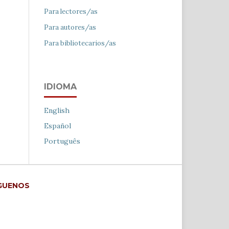
Para lectores/as
Para autores/as
Para bibliotecarios/as
IDIOMA
English
Español
Português
GUENOS
cebook
stagram