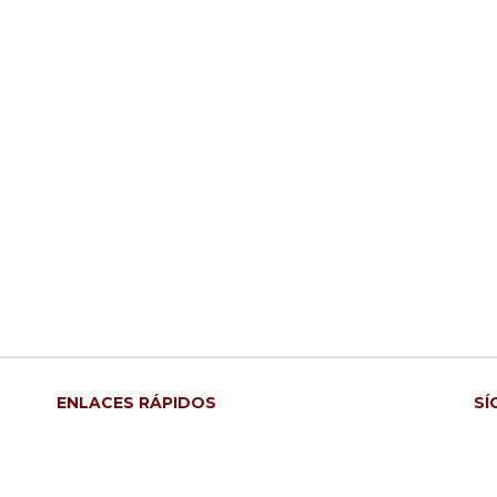
ENLACES RÁPIDOS
SÍ
Acerca de
Fa
Envíos
In