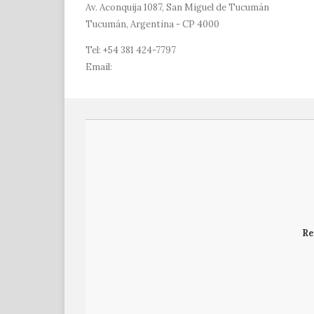
Av. Aconquija 1087, San Miguel de Tucumán
Tucumán, Argentina - CP 4000
Tel: +54 381 424-7797
Email:
revista@derecho.unt.edu.ar
Re