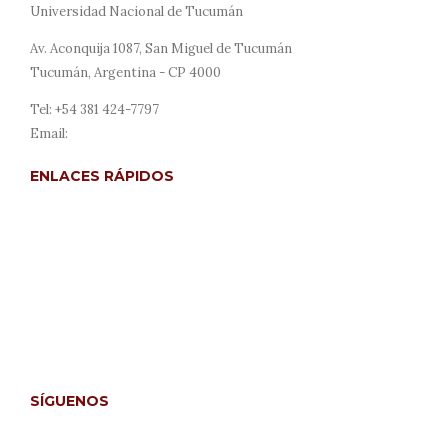
Universidad Nacional de Tucumán
Av. Aconquija 1087, San Miguel de Tucumán
Tucumán, Argentina - CP 4000
Tel: +54 381 424-7797
Email:
revista@derecho.unt.edu.ar
ENLACES RÁPIDOS
Acerca de
Envíos
Para autores/as
Para lectores/as
Para bibliotecarios/as
SÍGUENOS
Facebook