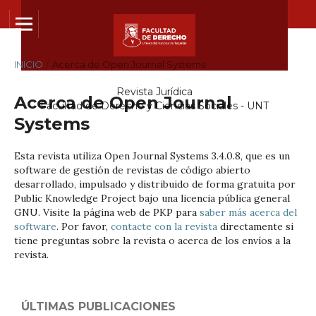
INICIO
/
Acerca de Open Journal Systems
Revista Jurídica
Acerca de Open Journal
Facultad de Derecho y Ciencias Sociales - UNT
Systems
Esta revista utiliza Open Journal Systems 3.4.0.8, que es un
software de gestión de revistas de código abierto
desarrollado, impulsado y distribuido de forma gratuita por
Public Knowledge Project bajo una licencia pública general
GNU. Visite la página web de PKP para
saber más acerca del
software
. Por favor,
contacte con la revista
directamente si
tiene preguntas sobre la revista o acerca de los envíos a la
revista.
ÚLTIMAS PUBLICACIONES