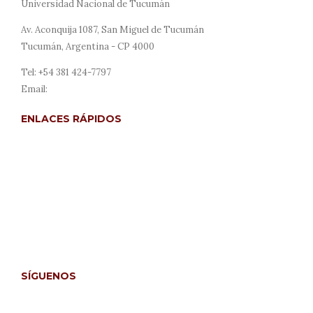
Universidad Nacional de Tucumán
Av. Aconquija 1087, San Miguel de Tucumán
Tucumán, Argentina - CP 4000
Tel: +54 381 424-7797
Email:
revista@derecho.unt.edu.ar
ENLACES RÁPIDOS
Acerca de
Envíos
Para autores/as
Para lectores/as
Para bibliotecarios/as
SÍGUENOS
Facebook