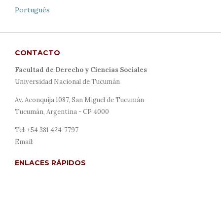
Português
CONTACTO
Facultad de Derecho y Ciencias Sociales
Universidad Nacional de Tucumán
Av. Aconquija 1087, San Miguel de Tucumán
Tucumán, Argentina - CP 4000
Tel: +54 381 424-7797
Email:
revista@derecho.unt.edu.ar
ENLACES RÁPIDOS
Acerca de
Envíos
Para autores/as